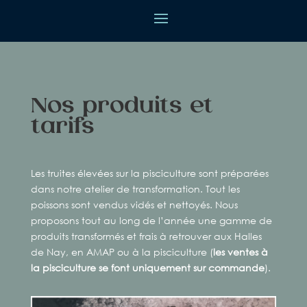
Nos produits et
tarifs
Les truites élevées sur la pisciculture sont préparées
dans notre atelier de transformation. Tout les
poissons sont vendus vidés et nettoyés. Nous
proposons tout au long de l’année une gamme de
produits transformés et frais à retrouver aux Halles
de Nay, en AMAP ou à la pisciculture (
les ventes à
la pisciculture se font uniquement sur commande
).