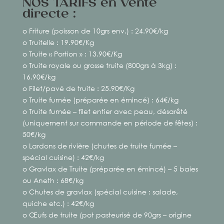
NOS TARIFS en vente
directe :
o Friture (poisson de 10grs env.) : 24.90€/kg
o Truitelle : 19.90€/Kg
o Truite « Portion » : 13.90€/Kg
o Truite royale ou grosse truite (800grs à 3kg) :
16.90€/kg
o Filet/pavé de truite : 25.90€/Kg
o Truite fumée (préparée en émincé) : 64€/kg
o Truite fumée – filet entier avec peau, désarêté
(uniquement sur commande en période de fêtes) :
50€/kg
o Lardons de rivière (chutes de truite fumée –
spécial cuisine) : 42€/kg
o Gravlax de Truite (préparée en émincé) – 5 baies
ou Aneth : 68€/kg
o Chutes de gravlax (spécial cuisine : salade,
quiche etc.) : 42€/kg
o Œufs de truite (pot pasteurisé de 90grs – origine